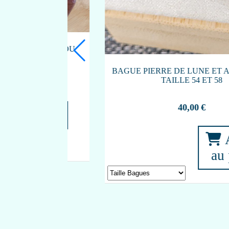
5
BOUGIE D'INTENTION "RITUEL DE LUNE"
AVEC AMÉTHYSTE LAVANDE ET PALO
SANTO 50HEURES
22,00
€
Article en rupture