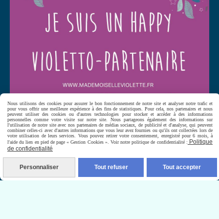
Nous utilisons des cookies pour assurer le bon fonctionnement de notre site et analyser notre trafic et
pour vous offrir une meilleure expérience à des fins de statistiques. Pour cela, nos partenaires et nous
peuvent utiliser des cookies ou d'autres technologies pour stocker et accéder à des informations
personnelles comme votre visite sur notre site. Nous partageons également des informations sur
l'utilisation de notre site avec nos partenaires de médias sociaux, de publicité et d'analyse, qui peuvent
combiner celles-ci avec d'autres informations que vous leur avez fournies ou qu'ils ont collectées lors de
votre utilisation de leurs services. Vous pouvez retirer votre consentement, enregistré pour 6 mois, à
Politique
l'aide du lien en pied de page « Gestion Cookies ». Voir notre politique de confidentialité :
Autoriser
Facebook est désactivé.
de confidentialité
Personnaliser
Tout refuser
Tout accepter
MENTIONS LÉGALES
CONDITIONS GÉNÉRALES DE VENTE
SE RÉTRACTER