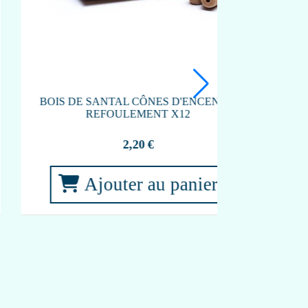
BRÛLEUR D'ENCENS À REFOULEMENT
GANESH
21,00
€
BRÛLEUR 
Ajouter au panier