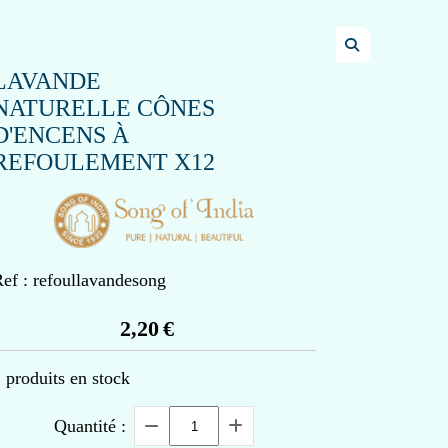
LAVANDE
NATURELLE CÔNES
D'ENCENS À
REFOULEMENT X12
ef :
refoullavandesong
2,20
€
2
produits en stock
Quantité :