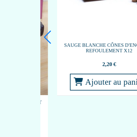
CENS À
BOIS DE SANTAL CÔNES D'ENCENS À
2
REFOULEMENT X12
2,20
€
anier
Ajouter au panier