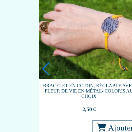
GE BLANCHE
BRACELET EN COTON, RÉGLABLE AV
FLEUR DE VIE EN MÉTAL- COLORIS A
CHOIX
anier
2,50
€
Ajoute