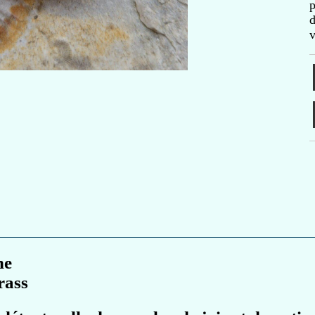
p
d
v
ne
rass