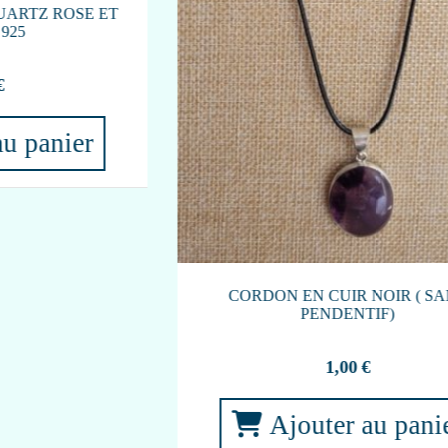
Article en rupture
5,90
€
 en rupture