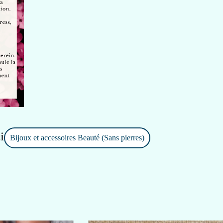
i
Bijoux et accessoires Beauté (Sans pierres)