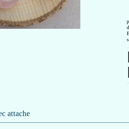
p
d
E
s
ec attache