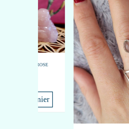
LET DURGA LABRADORITE ET
QUARTZ ROSE
31,00
€
PROTECTI