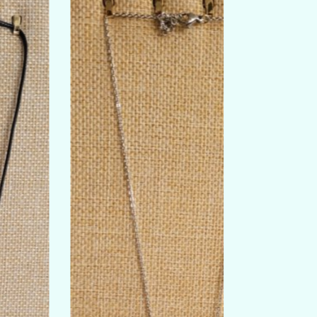
E 90MM
 POUR LE
ÉO)