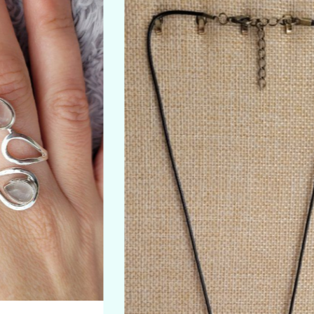
COEUR EN QUARTZ ROS
(CLIQUEZ SUR LA PHOTO
DÉCOUVRIR EN VID
28,00
€
ON ET AMOUR