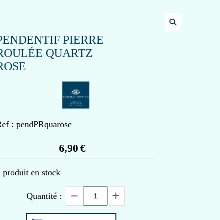
PENDENTIF PIERRE
ROULÉE QUARTZ
ROSE
ef :
pendPRquarose
6,90
€
1
produit en stock
Quantité :