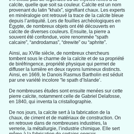
calcite, quelle que soit sa couleur. Calcite est un nom
provenant du latin “khalx”, signifiant chaux. Les experts
en minéralogie ont retrouvé la trace de la calcite bleue
depuis l’antiquité. Lors de fouilles archéologiques en
Égypte, de nombreux objets ont été découverts en
calcite de diverses couleurs. Ensuite, la pierre a
souvent été confondue, voire renommée “spath
calcaire”, “androdamas”, “drewite” ou “aphrite”.
Ainsi, au XVIIe siècle, de nombreux chercheurs
tombent sous le charme de la calcite et de sa propriété
de biréfringence, propriété physique qui permet de
diffuser la lumière en deux rayons lumineux distincts.
Ainsi, en 1669, le Danois Rasmus Bartholin est séduit
par une variété incolore “le spath d’Islande’.
De nombreuses études sont ensuite menées sur cette
pierre calcite, notamment celle de Gabriel Delafosse,
en 1840, qui inventa la cristallographie.
De nos jours, la calcite sert à la fabrication de la
chaux, de ciment et de matériaux de construction. On
en retrouve dans de nombreuses industries, la
verrerie, la métallurgie, l’industrie chimique. Elle sert
même à la fabrication de certains engrais.