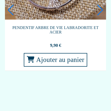
PRISE
er
PORTE ENCENS FLEUR DE VIE EN GRÈ
8,00
€
Ajouter au panier