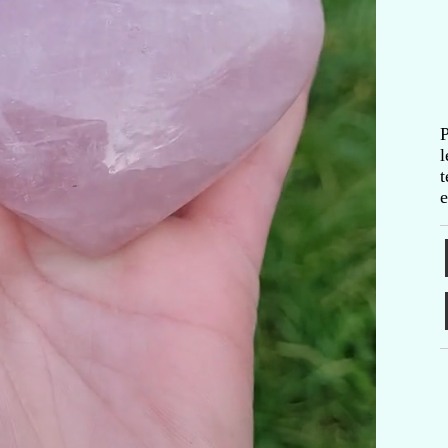
P
l
t
e