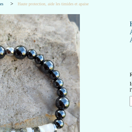
res
Haute protection, aide les timides et apaise
R
I
l