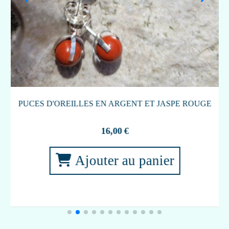
uter au panier
PORTE CLEFS 
6,0
Ajouter