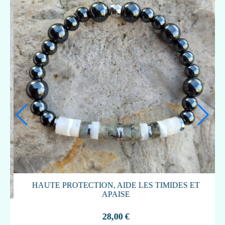
BRACELET DURGA LABRADORITE ET
AMÉTHYSTE
32,00
€
Article en rupture